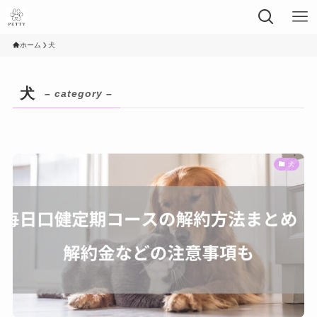
ホーム
犬
犬
– category –
犬