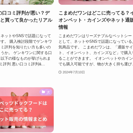
の口コミ評判が悪い？デ
こまめだワンはどこに売ってる？
つと買って良かったリアル
オンペット・カインズやネット通
情報
ネットやSNSで話題になって
こまめだワンはリーズナブルなペットシー
す。 購入検討段階でゲンキワ
として、ネットやSNSで話題になっている
コミ評判を知りたい方も多いの
気商品です。 こまめだワンは、「通販サ
うか。 ゲンキワンに関する口
ト、イオンペット、カインズなど」で購入
に以下の様なものが挙げられま
ることができます。 イオンペットやカイ
評判 悪い口コミ評判&...
でも購入可能ですが、物が大きく持ち運び..
2024年7月10日
犬