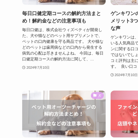
毎日口健定期コースの解約方法まと
ゲンキワン
め！解約金などの注意事項も
メリット3
な声
毎日口健は、株式会社ウィズペティが開発し
た、犬や猫などのペット用サプリメントで、
ゲンキワンは、
ペットの口内健康を守る商品です。 犬や猫な
いる人気商品で
どのペットは歯周病などの口内から発生する
ンに関する口
病気の心配は尽きませんよね。 今回は、毎日
ではないでしょ
口健定期コースの解約方法に関して、...
コミ評判は主
す。 良い口コミ
2024年7月10日
2024年7月10日
犬