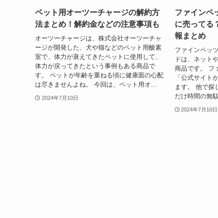
ペット用オーツーチャージの解約方
ファインペ
法まとめ！解約金などの注意事項も
に売ってる
報まとめ
オーツーチャージは、株式会社オーツーチャ
ージが開発した、犬や猫などのペット用酸素
ファインペッツ（
室で、体力が衰えてきたペットに使用して、
ドは、ネットや
体力が戻ってきたという事例もある商品で
商品です。 フ
す。 ペットが年齢を重ねる頃に健康面の心配
「公式サイト
は尽きませんよね。 今回は、ペット用オ...
ます。 他で探
だけ時間の無駄
2024年7月10日
2024年7月10日